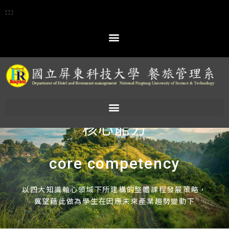
:::
:::
核心能力
core competency
以四大知識軸心領域下所建構的整體課程發展策略，
冀望藉此做為學生在因應未來產業趨勢變動下