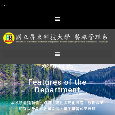
:::
:::
系所特色
Features of the
Department
本系積極延聘優良師資、規劃多元化課程、鼓勵教師
研究以及提升教學設備，學生學習成果豐碩