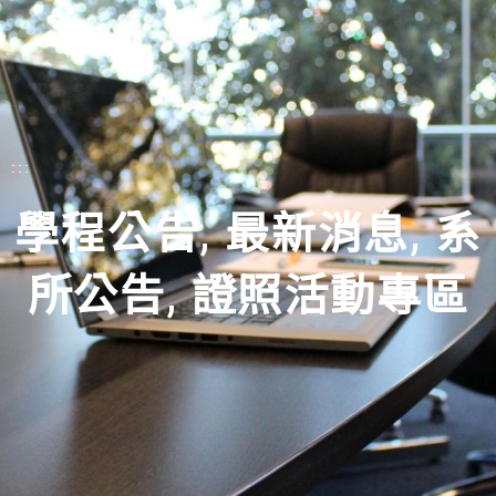
:::
學程公告
,
最新消息
,
系
所公告
,
證照活動專區