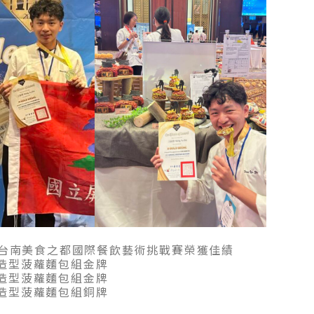
25台南美食之都國際餐飲藝術挑戰賽榮獲佳績
造型菠蘿麵包組金牌
造型菠蘿麵包組金牌
造型菠蘿麵包組銅牌