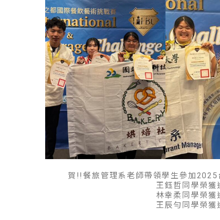
賀!!餐旅管理系老師帶領學生參加20
王鈺哲同學榮獲
林幸柔同學榮獲
王辰勻同學榮獲