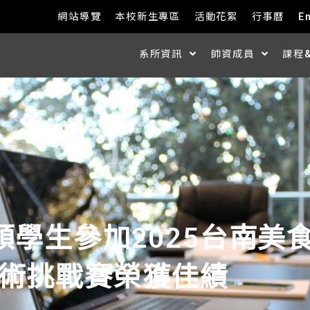
網站導覽
本校新生專區
活動花絮
行事曆
E
系所資訊
師資成員
課程
領學生參加2025台南美
術挑戰賽榮獲佳績