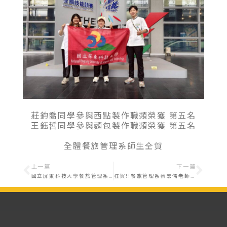
莊鈞喬同學參與西點製作職類榮獲 第五名
王鈺哲同學參與麵包製作職類榮獲 第五名
全體餐旅管理系師生仝賀
上一篇
下一篇
國立屏東科技大學餐旅管理系 114學年度四技甄試入學『術科考試』注意事項
狂賀!!餐旅管理系蔡宏儒老師指導戴維廷同學參與2025大洋洲國際烹飪藝術挑戰賽榮獲佳績