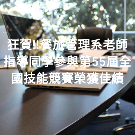
:::
狂賀!!餐旅管理系老師
指導同學參與第55屆全
國技能競賽榮獲佳績