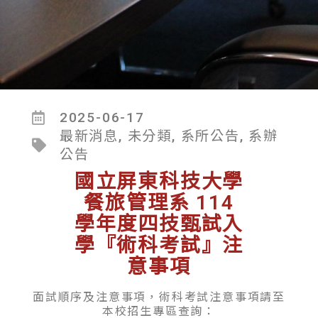
2025-06-17
最新消息
,
未分類
,
系所公告
,
系辦
公告
國立屏東科技大學
餐旅管理系 114
學年度四技甄試入
學『術科考試』注
意事項
面試順序及注意事項，術科考試注意事項請至
本校招生專區查詢：