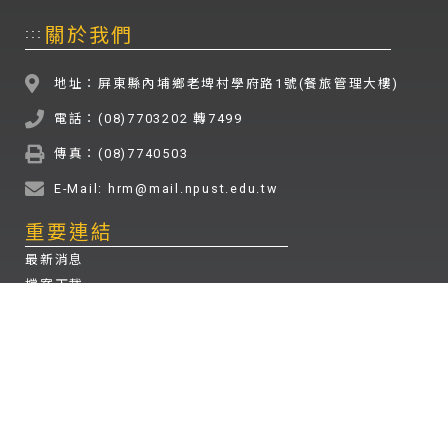
關於我們
:::
地址：屏東縣內埔鄉老埤村學府路1號(餐旅管理大樓)
電話：(08)7703202 轉7499
傳真：(08)7740503
E-Mail: hrm@mail.npust.edu.tw
重要連結
最新消息
檔案下載
招生資訊
其他連結
國立屏東科技大學