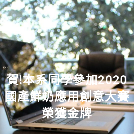
:::
賀!本系同學參加2020
國產鮮奶應用創意大賽
榮獲金牌