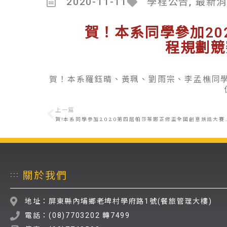
2020-11-11
學程公告
,
最新
賀！本系同學參加20
程規劃競
賀！本系羅鈺晴、黃珮、劉雨宗、李孟樵同學
上一篇
賀!本系同學參加2020第四屆帕莎蒂娜正修盃全
關於我們
:::
地址：屏東縣內埔鄉老埤村學府路1號(餐旅管理大樓)
電話：(08)7703202 轉7499