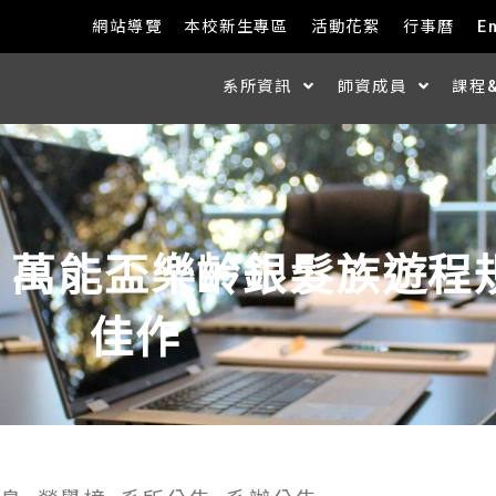
網站導覽
本校新生專區
活動花絮
行事曆
E
系所資訊
師資成員
課程
0 萬能盃樂齡銀髮族遊
佳作