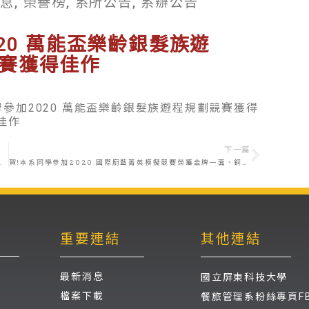
消息
,
榮譽榜
,
系所公告
,
系辦公告
20 萬能盃樂齡銀髮族遊
賽獲得佳作
參加2020 萬能盃樂齡銀髮族遊程規劃競賽獲得
佳作
下一篇
國創意烘焙大賽榮獲優勝
賀!本系同學參加2020 國際廚藝菁英模擬競賽榮獲金牌一面、銅牌兩面
重要連結
其他連結
最新消息
國立屏東科技大學
檔案下載
餐旅管理系粉絲專頁F