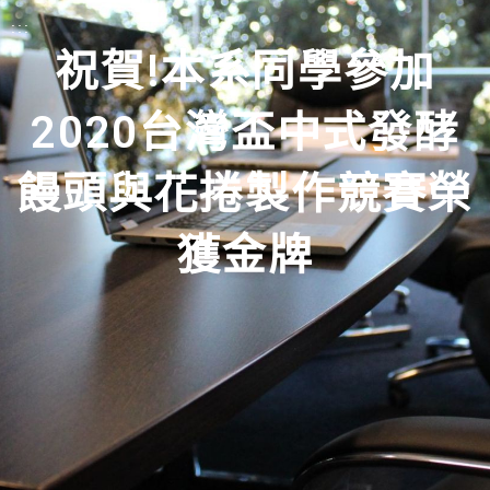
:::
祝賀!本系同學參加
2020台灣盃中式發酵
饅頭與花捲製作競賽榮
獲金牌