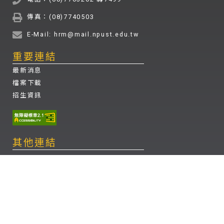
傳真：(08)7740503
E-Mail: hrm@mail.npust.edu.tw
重要連結
最新消息
檔案下載
招生資訊
其他連結
國立屏東科技大學
餐旅管理系粉絲專頁FB
餐旅管理理系 系學會FB
餐旅管理理系 instagram