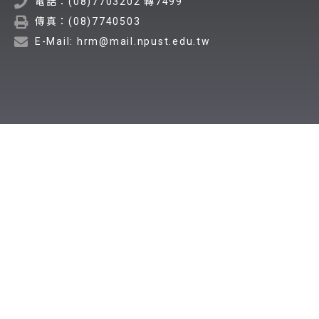
電話：(08)7703202 轉7499
傳真：(08)7740503
E-Mail: hrm@mail.npust.edu.tw