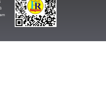
B
B
ram