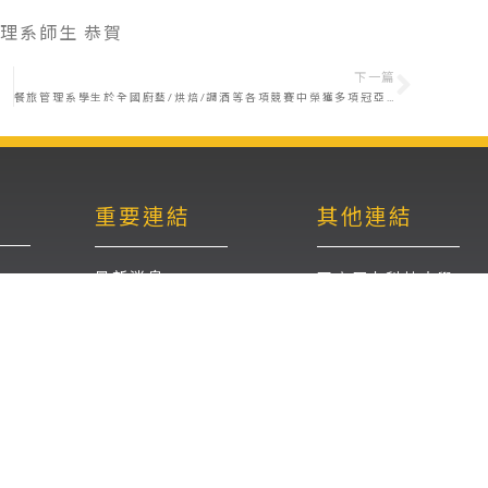
理系師生 恭賀
下一篇
餐旅管理系學生於全國廚藝/烘焙/調酒等各項競賽中榮獲多項冠亞軍佳績!!!全系師生同感榮耀!!~~
重要連結
其他連結
最新消息
國立屏東科技大學
檔案下載
餐旅管理系粉絲專頁F
招生資訊
餐旅管理理系 系學會F
餐旅管理理系 instag