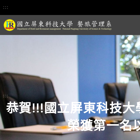
:::
:::
恭賀!!!國立屏東科技
榮獲第一名