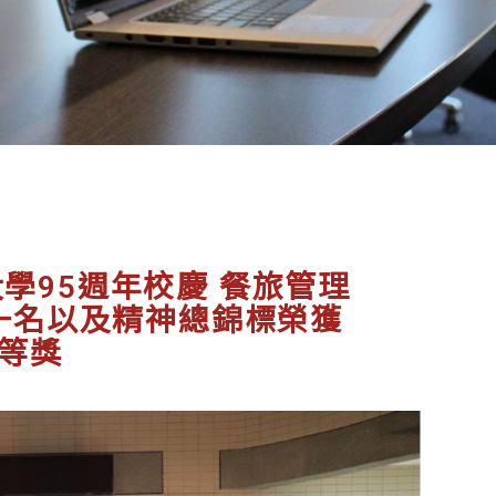
大學95週年校慶 餐旅管理
一名以及精神總錦標榮獲
等獎