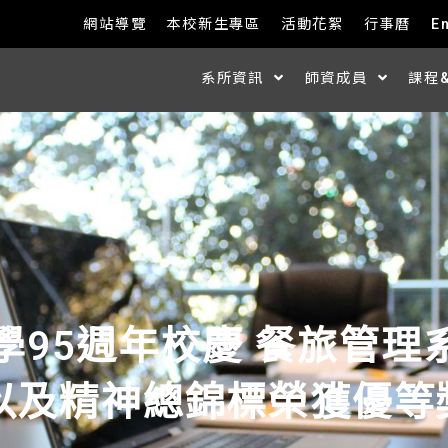
網站導覽
本校新生專區
活動花絮
行事曆
E
系所資訊
師資成員
課程
大學95週年校慶 餐旅管
以及精神總錦標榮獲優等