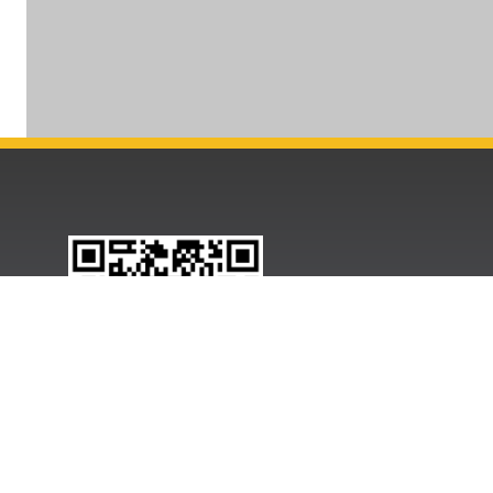
B
B
ram