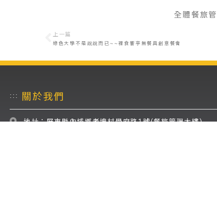
全體餐旅管
上一篇
綠色大學不是說說而已~~裸食饗亭無餐具創意餐會
關於我們
:::
地址：屏東縣內埔鄉老埤村學府路1號(餐旅管理大樓)
電話：(08)7703202 轉7499
傳真：(08)7740503
E-Mail: hrm@mail.npust.edu.tw