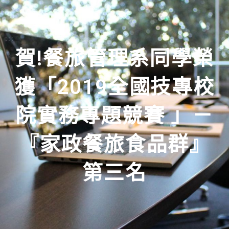
:::
賀!餐旅管理系同學榮
獲「2019全國技專校
院實務專題競賽 」－
『家政餐旅食品群』
第三名