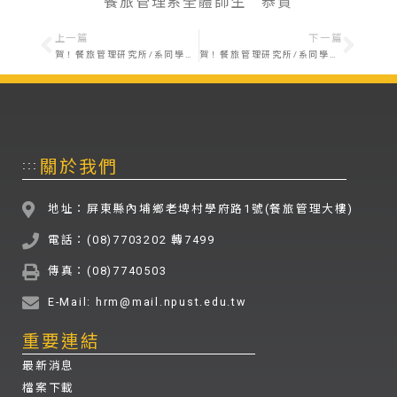
餐旅管理系全體師生 恭賀
上一篇
下一篇
賀！餐旅管理研究所/系同學榮獲「2019 第10屆美國密西根國際菁英盃競賽 」－藝術馬卡龍-冠軍、創意歐式麵包-冠軍
賀！餐旅管理研究所/系同學榮獲「2019 KICC 韓國國際餐飲大賽」－藝術馬卡龍-金牌、歐式麵包-銀牌
關於我們
:::
地址：屏東縣內埔鄉老埤村學府路1號(餐旅管理大樓)
電話：(08)7703202 轉7499
傳真：(08)7740503
E-Mail: hrm@mail.npust.edu.tw
重要連結
最新消息
檔案下載