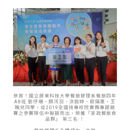
恭賀！國立屏東科技大學餐旅管理系餐旅四年
AB班 劉伃珊、顏汛羽、洪懿婷、歐陽惠、王
曉兒同學，從2019全國技專校院實務專題競
賽之參賽隊伍中脫穎而出，榮獲『家政餐旅食
品群』 第三名 ！