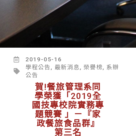
2019-05-16
學程公告
,
最新消息
,
榮譽榜
,
系辦
公告
賀!餐旅管理系同
學榮獲「2019全
國技專校院實務專
題競賽 」－『家
政餐旅食品群』
第三名