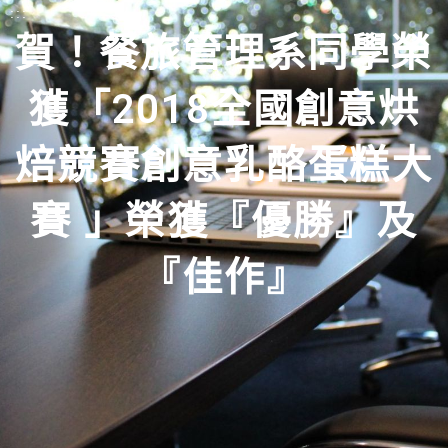
:::
賀！餐旅管理系同學榮
獲「2018全國創意烘
焙競賽創意乳酪蛋糕大
賽 」榮獲『優勝』及
『佳作』