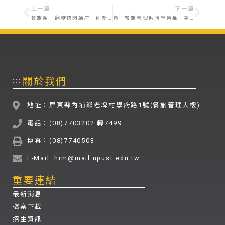
上一篇
下一篇
餐旅系「翻糖快閃講座」創新教學帶動師生共學新領域
賀！餐旅管理系同學榮獲「第八屆觀光精英盃 全國遊程設計競賽 」－大專院校 國內旅遊組『佳作 』
關於我們
:::
地址：屏東縣內埔鄉老埤村學府路1號(餐旅管理大樓)
電話：(08)7703202 轉7499
傳真：(08)7740503
E-Mail: hrm@mail.npust.edu.tw
重要連結
最新消息
檔案下載
招生資訊