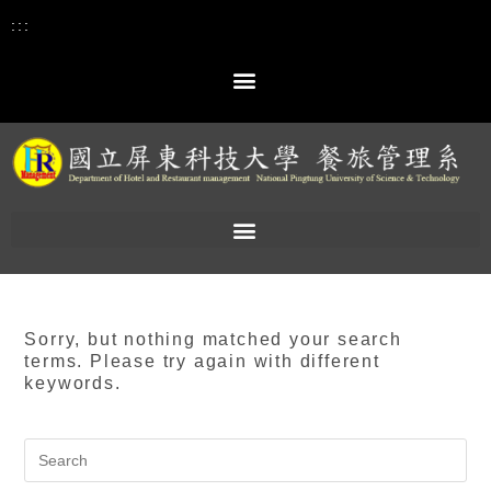
:::
Sorry, but nothing matched your search
terms. Please try again with different
keywords.