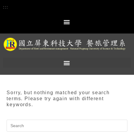
:::
Sorry, but nothing matched your search
terms. Please try again with different
keywords.