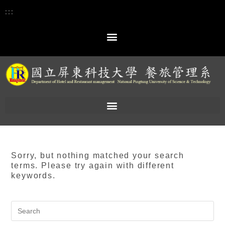
:::
Sorry, but nothing matched your search
terms. Please try again with different
keywords.