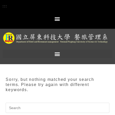
:::
Sorry, but nothing matched your search
terms. Please try again with different
keywords.