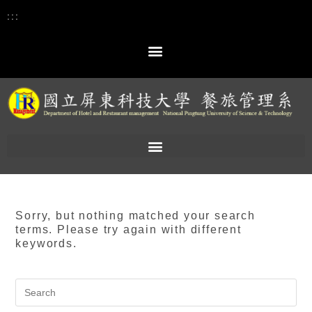
:::
Sorry, but nothing matched your search
terms. Please try again with different
keywords.