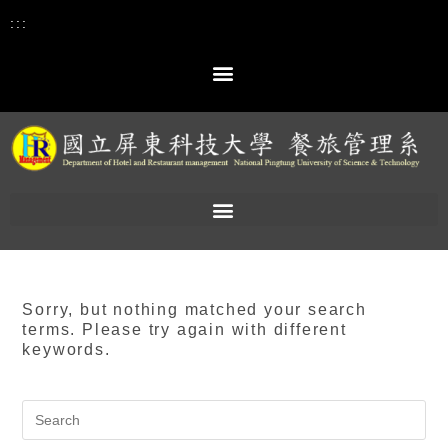
:::
Sorry, but nothing matched your search
terms. Please try again with different
keywords.