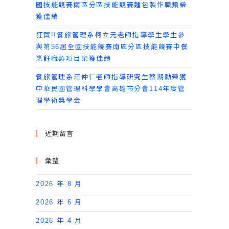
國技能競賽南區分區技能競賽麵包製作職類榮
獲佳績
狂賀!!餐旅管理系柯立元老師指導學生學生參
與第56屆全國技能競賽南區分區技能競賽中餐
烹飪職類項目榮獲佳績
餐旅管理系汪仲仁老師指導研究生蔡期勳榮獲
中華民國管理科學學會高雄市分會114年度管
理學術獎學金
近期留言
彙整
2026 年 8 月
2026 年 6 月
2026 年 4 月