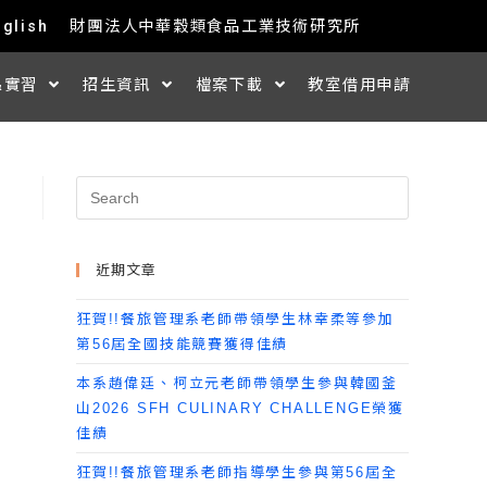
nglish
財團法人中華穀類食品工業技術研究所
&實習
招生資訊
檔案下載
教室借用申請
近期文章
狂賀!!餐旅管理系老師帶領學生林幸柔等參加
第56屆全國技能競賽獲得佳績
本系趙偉廷、柯立元老師帶領學生參與韓國釜
山2026 SFH CULINARY CHALLENGE榮獲
佳績
狂賀!!餐旅管理系老師指導學生參與第56屆全