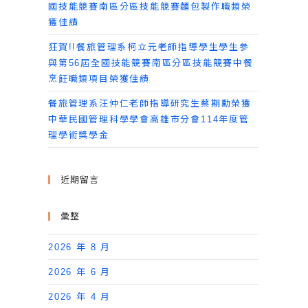
國技能競賽南區分區技能競賽麵包製作職類榮
獲佳績
狂賀!!餐旅管理系柯立元老師指導學生學生參
與第56屆全國技能競賽南區分區技能競賽中餐
烹飪職類項目榮獲佳績
餐旅管理系汪仲仁老師指導研究生蔡期勳榮獲
中華民國管理科學學會高雄市分會114年度管
理學術獎學金
近期留言
彙整
2026 年 8 月
2026 年 6 月
2026 年 4 月