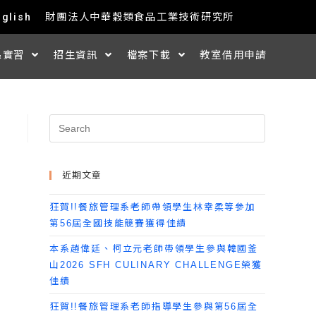
nglish
財團法人中華穀類食品工業技術研究所
&實習
招生資訊
檔案下載
教室借用申請
近期文章
狂賀!!餐旅管理系老師帶領學生林幸柔等參加
第56屆全國技能競賽獲得佳績
本系趙偉廷、柯立元老師帶領學生參與韓國釜
山2026 SFH CULINARY CHALLENGE榮獲
佳績
狂賀!!餐旅管理系老師指導學生參與第56屆全