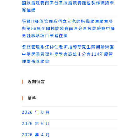
國技能競賽南區分區技能競賽麵包製作職類榮
獲佳績
狂賀!!餐旅管理系柯立元老師指導學生學生參
與第56屆全國技能競賽南區分區技能競賽中餐
烹飪職類項目榮獲佳績
餐旅管理系汪仲仁老師指導研究生蔡期勳榮獲
中華民國管理科學學會高雄市分會114年度管
理學術獎學金
近期留言
彙整
2026 年 8 月
2026 年 6 月
2026 年 4 月