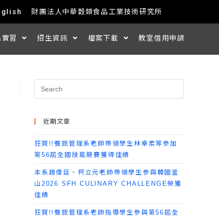
nglish
財團法人中華穀類食品工業技術研究所
&實習
招生資訊
檔案下載
教室借用申請
近期文章
狂賀!!餐旅管理系老師帶領學生林幸柔等參加
第56屆全國技能競賽獲得佳績
本系趙偉廷、柯立元老師帶領學生參與韓國釜
山2026 SFH CULINARY CHALLENGE榮獲
佳績
狂賀!!餐旅管理系老師指導學生參與第56屆全