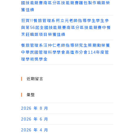
國技能競賽南區分區技能競賽麵包製作職類榮
獲佳績
狂賀!!餐旅管理系柯立元老師指導學生學生參
與第56屆全國技能競賽南區分區技能競賽中餐
烹飪職類項目榮獲佳績
餐旅管理系汪仲仁老師指導研究生蔡期勳榮獲
中華民國管理科學學會高雄市分會114年度管
理學術獎學金
近期留言
彙整
2026 年 8 月
2026 年 6 月
2026 年 4 月