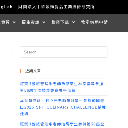
nglish
財團法人中華穀類食品工業技術研究所
&實習
招生資訊
檔案下載
教室借用申請
近期文章
狂賀!!餐旅管理系老師帶領學生林幸柔等參加
第56屆全國技能競賽獲得佳績
本系趙偉廷、柯立元老師帶領學生參與韓國釜
山2026 SFH CULINARY CHALLENGE榮獲
佳績
狂賀!!餐旅管理系老師指導學生參與第56屆全