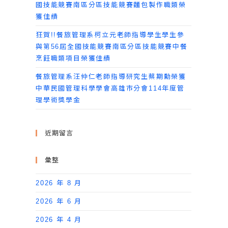
國技能競賽南區分區技能競賽麵包製作職類榮
獲佳績
狂賀!!餐旅管理系柯立元老師指導學生學生參
與第56屆全國技能競賽南區分區技能競賽中餐
烹飪職類項目榮獲佳績
餐旅管理系汪仲仁老師指導研究生蔡期勳榮獲
中華民國管理科學學會高雄市分會114年度管
理學術獎學金
近期留言
彙整
2026 年 8 月
2026 年 6 月
2026 年 4 月