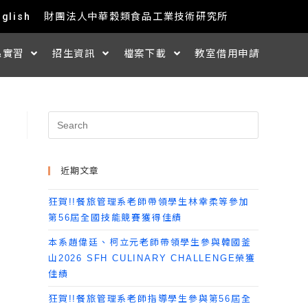
nglish
財團法人中華穀類食品工業技術研究所
&實習
招生資訊
檔案下載
教室借用申請
近期文章
狂賀!!餐旅管理系老師帶領學生林幸柔等參加
第56屆全國技能競賽獲得佳績
本系趙偉廷、柯立元老師帶領學生參與韓國釜
山2026 SFH CULINARY CHALLENGE榮獲
佳績
狂賀!!餐旅管理系老師指導學生參與第56屆全