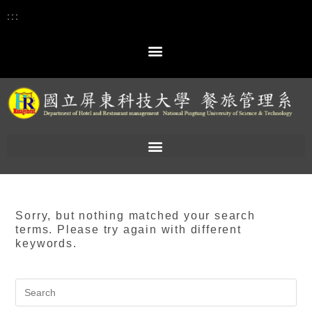
:::
Sorry, but nothing matched your search
terms. Please try again with different
keywords.