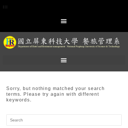
:::
Sorry, but nothing matched your search
terms. Please try again with different
keywords.