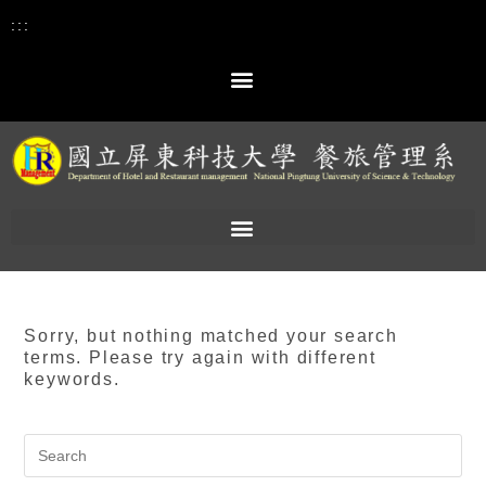
:::
Sorry, but nothing matched your search
terms. Please try again with different
keywords.