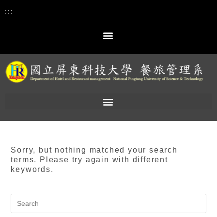
:::
Sorry, but nothing matched your search
terms. Please try again with different
keywords.