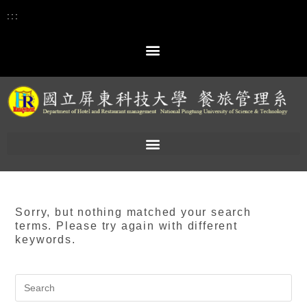
:::
Sorry, but nothing matched your search
terms. Please try again with different
keywords.