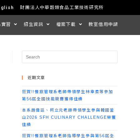
nglish
財團法人中華穀類食品工業技術研究所
&實習
招生資訊
檔案下載
教室借用申請
近期文章
狂賀!!餐旅管理系老師帶領學生林幸柔等參加
第56屆全國技能競賽獲得佳績
本系趙偉廷、柯立元老師帶領學生參與韓國釜
山2026 SFH CULINARY CHALLENGE榮獲
佳績
狂賀!!餐旅管理系老師指導學生參與第56屆全