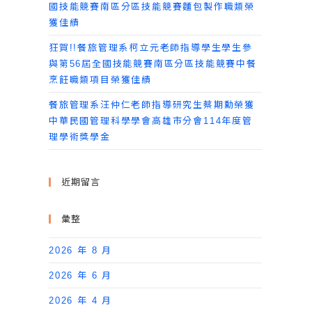
國技能競賽南區分區技能競賽麵包製作職類榮
獲佳績
狂賀!!餐旅管理系柯立元老師指導學生學生參
與第56屆全國技能競賽南區分區技能競賽中餐
烹飪職類項目榮獲佳績
餐旅管理系汪仲仁老師指導研究生蔡期勳榮獲
中華民國管理科學學會高雄市分會114年度管
理學術獎學金
近期留言
彙整
2026 年 8 月
2026 年 6 月
2026 年 4 月