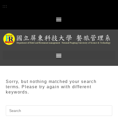
:::
Sorry, but nothing matched your search
terms. Please try again with different
keywords.