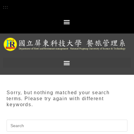
:::
Sorry, but nothing matched your search
terms. Please try again with different
keywords.