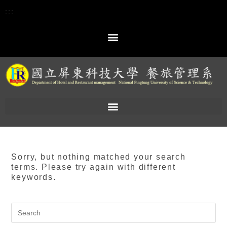
:::
Sorry, but nothing matched your search
terms. Please try again with different
keywords.