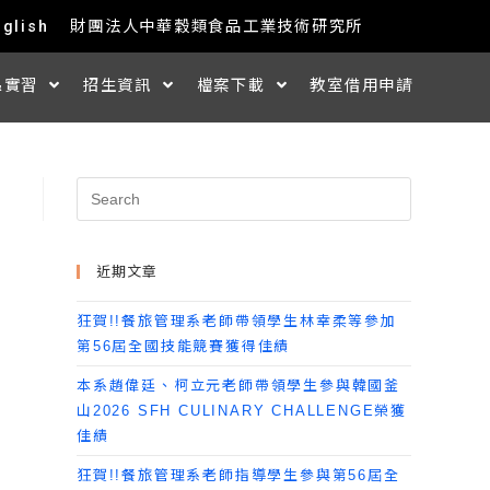
nglish
財團法人中華穀類食品工業技術研究所
&實習
招生資訊
檔案下載
教室借用申請
近期文章
狂賀!!餐旅管理系老師帶領學生林幸柔等參加
第56屆全國技能競賽獲得佳績
本系趙偉廷、柯立元老師帶領學生參與韓國釜
山2026 SFH CULINARY CHALLENGE榮獲
佳績
狂賀!!餐旅管理系老師指導學生參與第56屆全