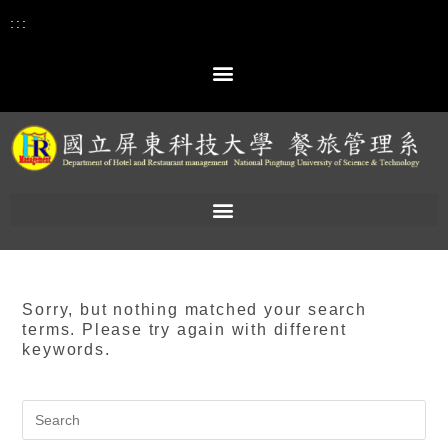
:::
Sorry, but nothing matched your search
terms. Please try again with different
keywords.