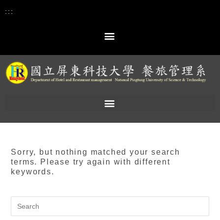
:::
Sorry, but nothing matched your search
terms. Please try again with different
keywords.