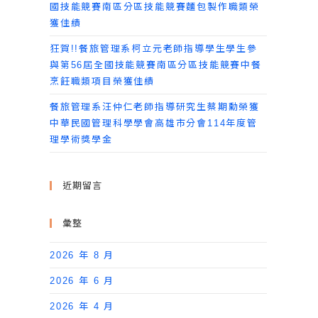
國技能競賽南區分區技能競賽麵包製作職類榮
獲佳績
狂賀!!餐旅管理系柯立元老師指導學生學生參
與第56屆全國技能競賽南區分區技能競賽中餐
烹飪職類項目榮獲佳績
餐旅管理系汪仲仁老師指導研究生蔡期勳榮獲
中華民國管理科學學會高雄市分會114年度管
理學術獎學金
近期留言
彙整
2026 年 8 月
2026 年 6 月
2026 年 4 月