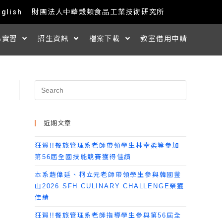
nglish
財團法人中華穀類食品工業技術研究所
&實習
招生資訊
檔案下載
教室借用申請
近期文章
狂賀!!餐旅管理系老師帶領學生林幸柔等參加
第56屆全國技能競賽獲得佳績
本系趙偉廷、柯立元老師帶領學生參與韓國釜
山2026 SFH CULINARY CHALLENGE榮獲
佳績
狂賀!!餐旅管理系老師指導學生參與第56屆全