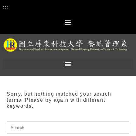
:::
Sorry, but nothing matched your search
terms. Please try again with different
keywords.