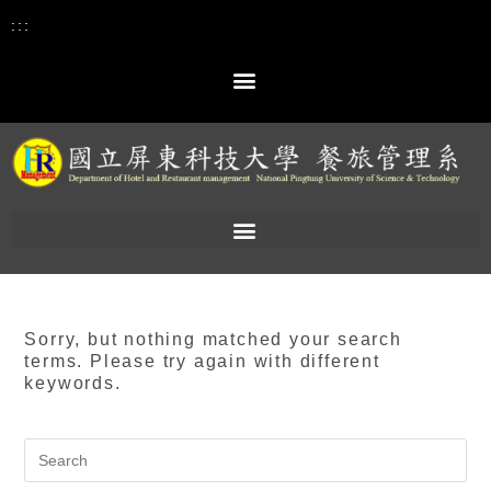
:::
Sorry, but nothing matched your search
terms. Please try again with different
keywords.