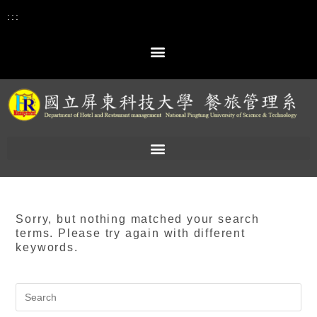
:::
Sorry, but nothing matched your search
terms. Please try again with different
keywords.