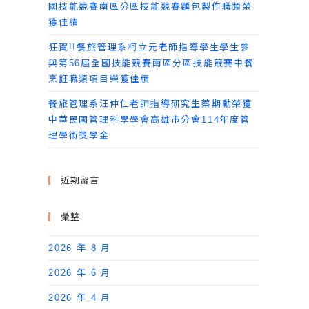
國技能競賽南區分區技能競賽麵包製作職類榮
獲佳績
狂賀!!餐旅管理系柯立元老師指導學生學生參
與第56屆全國技能競賽南區分區技能競賽中餐
烹飪職類項目榮獲佳績
餐旅管理系汪仲仁老師指導研究生蔡期勳榮獲
中華民國管理科學學會高雄市分會114年度管
理學術獎學金
近期留言
彙整
2026 年 8 月
2026 年 6 月
2026 年 4 月