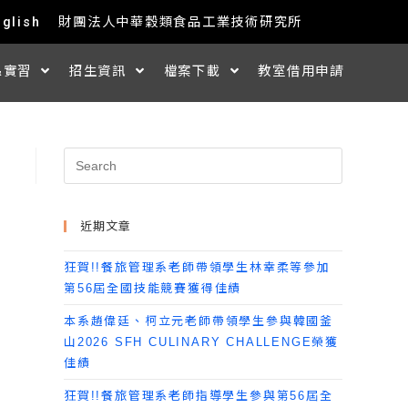
nglish
財團法人中華穀類食品工業技術研究所
&實習
招生資訊
檔案下載
教室借用申請
近期文章
狂賀!!餐旅管理系老師帶領學生林幸柔等參加
第56屆全國技能競賽獲得佳績
本系趙偉廷、柯立元老師帶領學生參與韓國釜
山2026 SFH CULINARY CHALLENGE榮獲
佳績
狂賀!!餐旅管理系老師指導學生參與第56屆全