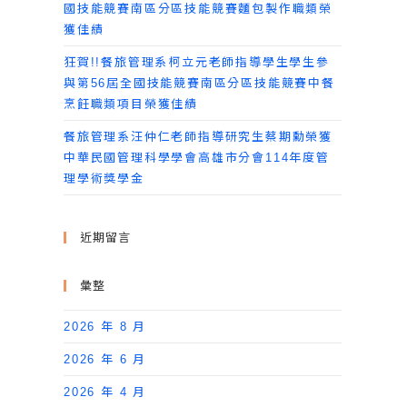
國技能競賽南區分區技能競賽麵包製作職類榮
獲佳績
狂賀!!餐旅管理系柯立元老師指導學生學生參
與第56屆全國技能競賽南區分區技能競賽中餐
烹飪職類項目榮獲佳績
餐旅管理系汪仲仁老師指導研究生蔡期勳榮獲
中華民國管理科學學會高雄市分會114年度管
理學術獎學金
近期留言
彙整
2026 年 8 月
2026 年 6 月
2026 年 4 月