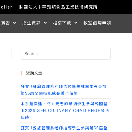
nglish
財團法人中華穀類食品工業技術研究所
&實習
招生資訊
檔案下載
教室借用申請
近期文章
狂賀!!餐旅管理系老師帶領學生林幸柔等參加
第56屆全國技能競賽獲得佳績
本系趙偉廷、柯立元老師帶領學生參與韓國釜
山2026 SFH CULINARY CHALLENGE榮獲
佳績
狂賀!!餐旅管理系老師指導學生參與第56屆全