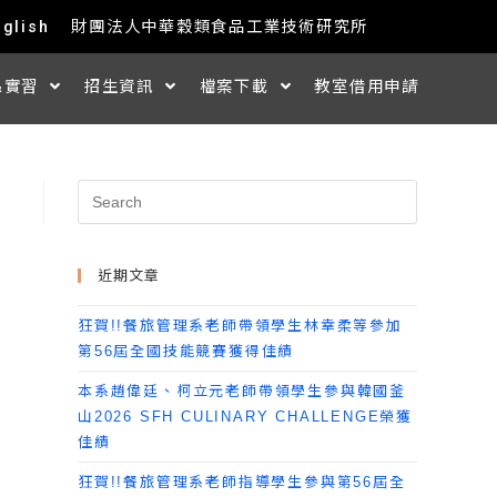
nglish
財團法人中華穀類食品工業技術研究所
&實習
招生資訊
檔案下載
教室借用申請
近期文章
狂賀!!餐旅管理系老師帶領學生林幸柔等參加
第56屆全國技能競賽獲得佳績
本系趙偉廷、柯立元老師帶領學生參與韓國釜
山2026 SFH CULINARY CHALLENGE榮獲
佳績
狂賀!!餐旅管理系老師指導學生參與第56屆全