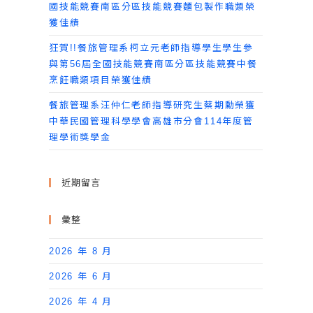
國技能競賽南區分區技能競賽麵包製作職類榮
獲佳績
狂賀!!餐旅管理系柯立元老師指導學生學生參
與第56屆全國技能競賽南區分區技能競賽中餐
烹飪職類項目榮獲佳績
餐旅管理系汪仲仁老師指導研究生蔡期勳榮獲
中華民國管理科學學會高雄市分會114年度管
理學術獎學金
近期留言
彙整
2026 年 8 月
2026 年 6 月
2026 年 4 月