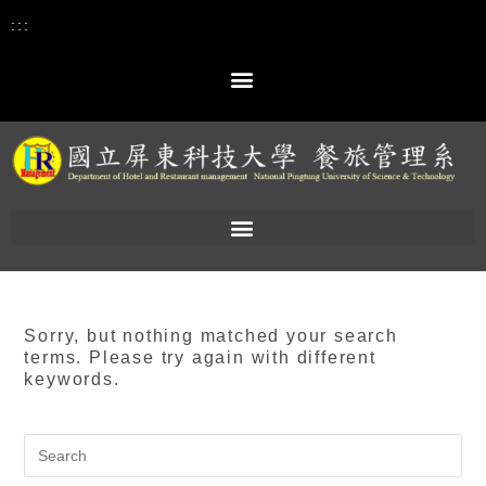
:::
Sorry, but nothing matched your search
terms. Please try again with different
keywords.