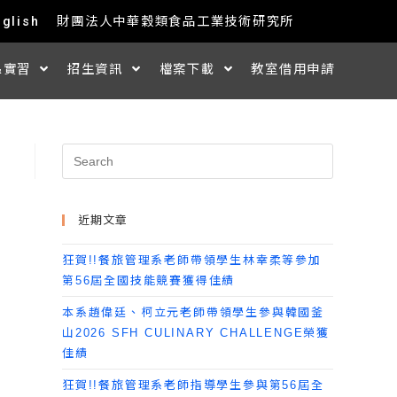
nglish
財團法人中華穀類食品工業技術研究所
&實習
招生資訊
檔案下載
教室借用申請
近期文章
狂賀!!餐旅管理系老師帶領學生林幸柔等參加
第56屆全國技能競賽獲得佳績
本系趙偉廷、柯立元老師帶領學生參與韓國釜
山2026 SFH CULINARY CHALLENGE榮獲
佳績
狂賀!!餐旅管理系老師指導學生參與第56屆全