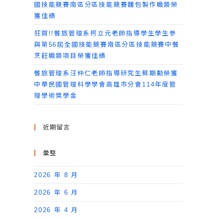
國技能競賽南區分區技能競賽麵包製作職類榮
獲佳績
狂賀!!餐旅管理系柯立元老師指導學生學生參
與第56屆全國技能競賽南區分區技能競賽中餐
烹飪職類項目榮獲佳績
餐旅管理系汪仲仁老師指導研究生蔡期勳榮獲
中華民國管理科學學會高雄市分會114年度管
理學術獎學金
近期留言
彙整
2026 年 8 月
2026 年 6 月
2026 年 4 月