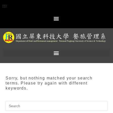
:::
Sorry, but nothing matched your search
terms. Please try again with different
keywords.