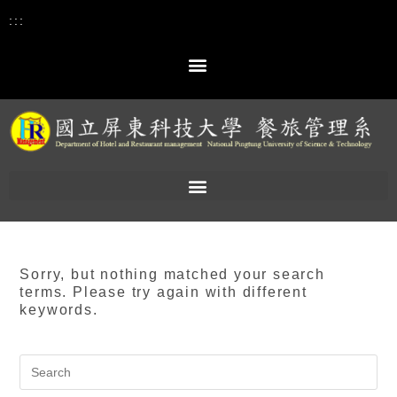
:::
Sorry, but nothing matched your search
terms. Please try again with different
keywords.