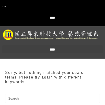
:::
Sorry, but nothing matched your search
terms. Please try again with different
keywords.