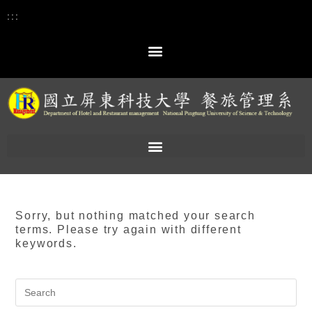
:::
Sorry, but nothing matched your search
terms. Please try again with different
keywords.